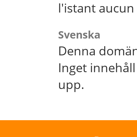
l'istant aucu
Svenska
Denna domän 
Inget innehål
upp.